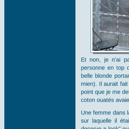
Et non, je n'ai p
personne en top de
belle blonde porta
mien). Il aurait fa
point que je me de
coton ouatés avai
Une femme dans la 
sur laquelle il ét
deserve a look" ou