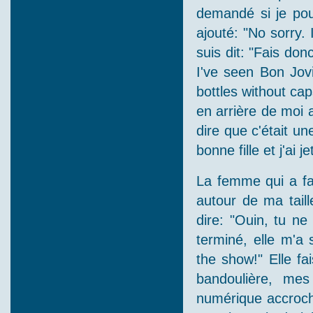
demandé si je pouv
ajouté: "No sorry. 
suis dit: "Fais donc
I've seen Bon Jo
bottles without ca
en arrière de moi 
dire que c'était un
bonne fille et j'ai 
La femme qui a fai
autour de ma tail
dire: "Ouin, tu ne
terminé, elle m'a
the show!" Elle fa
bandoulière, me
numérique accroch