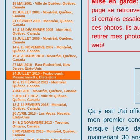
Mise en garde:
19 MAI 2001 - Ville de Québec, Québec,
Canada
page se retrouve
19 JUILLET 2001 - Montréal, Québec,
Canada
si certains essai
21 FÉVRIER 2003 - Montréal, Québec,
Canada
ces photos, ils a
14 & 15 DÉCEMBRE 2005 - Montréal,
Québec, Canada
retirer mes photo
13 JUILLET 2006 - Montréal, Québec,
Canada
web!
14 & 15 NOVEMBRE 2007 - Montréal,
Québec, Canada
19 & 20 MARS 2010 - Montréal, Québec,
Canada
27 MAI 2010 - East Rutherford, New
Jersey, États-Unis
24 JUILLET 2010 - Foxborough,
Massachusetts, États-Unis
18 & 19 FÉVRIER 2011 - Montréal,
Québec, Canada
4 MAI 2011 - Montréal, Québec, Canada
9 JUILLET 2012 - Ville de Québec,
Québec, Canada
13 & 14 FÉVRIER 2013 - Montréal,
Québec, Canada
Ça y est! J'ai of
20 AVRIL 2013 - Las Vegas, Nevada,
États-Unis
mon premier conce
1
& 2 NOVEMBRE 2013 - Toronto,
er
Ontario, Canada
lorsque j'étais 
8 NOVEMBRE 2013 - Montréal, Québec,
Canada
maintenant 30 ans
7 AVRIL 2018 - Newark, New Jersey,