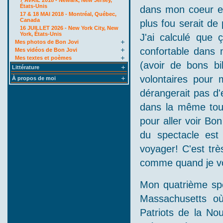
États-Unis
dans mon coeur et
17 & 18 MAI 2018 - Montréal, Québec,
Canada
plus fou serait de 
16 JUILLET 2026 - New York City, New
York, États-Unis
J'ai calculé que
Mes photos de Bon Jovi
confortable dans 
Mes vidéos de Bon Jovi
Mes textes et poèmes
(avoir de bons bil
Littérature
volontaires pour
À propos de moi
dérangerait pas d
dans la même tour
pour aller voir Bon
du spectacle es
voyager! C'est trè
comme quand je vo
Mon quatrième spe
Massachusetts où
Patriots de la No