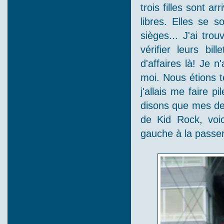
trois filles sont a
libres. Elles se 
sièges... J'ai trou
vérifier leurs bil
d'affaires là! Je 
moi. Nous étions t
j'allais me faire p
disons que mes deu
de Kid Rock, voic
gauche à la passer