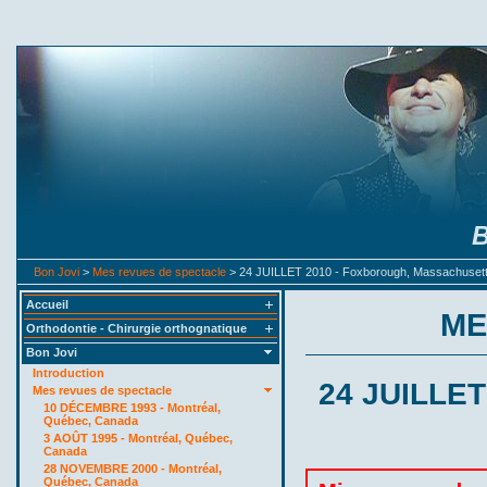
B
Bon Jovi
>
Mes revues de spectacle
> 24 JUILLET 2010 - Foxborough, Massachusetts
Accueil
ME
Orthodontie - Chirurgie orthognatique
Bon Jovi
Introduction
24 JUILLET
Mes revues de spectacle
10 DÉCEMBRE 1993 - Montréal,
Québec, Canada
3 AOÛT 1995 - Montréal, Québec,
Canada
28 NOVEMBRE 2000 - Montréal,
Québec, Canada