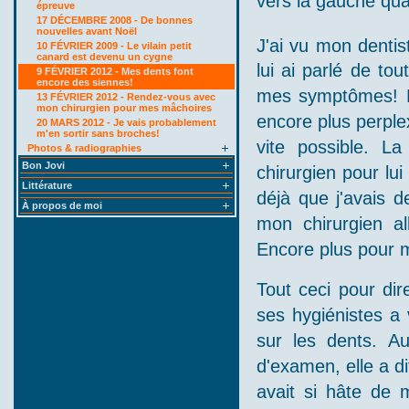
vers la gauche qua
épreuve
17 DÉCEMBRE 2008 - De bonnes
nouvelles avant Noël
J'ai vu mon dentis
10 FÉVRIER 2009 - Le vilain petit
canard est devenu un cygne
lui ai parlé de to
9 FÉVRIER 2012 - Mes dents font
encore des siennes!
mes symptômes! Le 
13 FÉVRIER 2012 - Rendez-vous avec
mon chirurgien pour mes mâchoires
encore plus perplex
20 MARS 2012 - Je vais probablement
m'en sortir sans broches!
vite possible. L
Photos & radiographies
Bon Jovi
chirurgien pour lui
Littérature
déjà que j'avais d
À propos de moi
mon chirurgien al
Encore plus pour m
Tout ceci pour dir
ses hygiénistes a v
sur les dents. A
d'examen, elle a dit
avait si hâte de