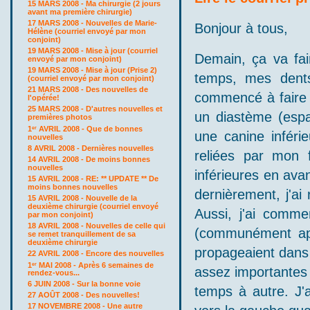
15 MARS 2008 - Ma chirurgie (2 jours
avant ma première chirurgie)
17 MARS 2008 - Nouvelles de Marie-
Bonjour à tous,
Hélène (courriel envoyé par mon
conjoint)
19 MARS 2008 - Mise à jour (courriel
Demain, ça va fai
envoyé par mon conjoint)
19 MARS 2008 - Mise à jour (Prise 2)
temps, mes dents
(courriel envoyé par mon conjoint)
21 MARS 2008 - Des nouvelles de
commencé à faire d
l'opérée!
25 MARS 2008 - D'autres nouvelles et
un diastème (espac
premières photos
1
AVRIL 2008 - Que de bonnes
er
une canine inféri
nouvelles
8 AVRIL 2008 - Dernières nouvelles
reliées par mon f
14 AVRIL 2008 - De moins bonnes
nouvelles
inférieures en avan
15 AVRIL 2008 - RE: ** UPDATE ** De
moins bonnes nouvelles
dernièrement, j'ai
15 AVRIL 2008 - Nouvelle de la
deuxième chirurgie (courriel envoyé
Aussi, j'ai comme
par mon conjoint)
18 AVRIL 2008 - Nouvelles de celle qui
(communément app
se remet tranquillement de sa
deuxième chirurgie
propageaient dans l
22 AVRIL 2008 - Encore des nouvelles
1
MAI 2008 - Après 6 semaines de
er
assez importantes
rendez-vous...
6 JUIN 2008 - Sur la bonne voie
temps à autre. J'
27 AOÛT 2008 - Des nouvelles!
17 NOVEMBRE 2008 - Une autre