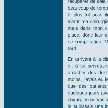
récupérer de cela 
beaucoup de temps p
le plus tôt possi
avant ma chirurgi
mais dans mon cas
place, donc leur e
de complication. 
tard!
En arrivant à la cl
dit à sa secrétai
arracher des dents
moins, j'avais eu 
que des patients 
quelques jours av
chirurgien ne voul
je subissais une i