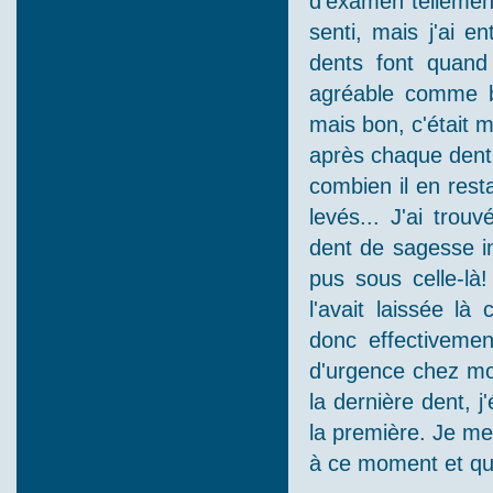
d'examen tellement
senti, mais j'ai 
dents font quand
agréable comme b
mais bon, c'était 
après chaque dent 
combien il en rest
levés... J'ai trou
dent de sagesse in
pus sous celle-là
l'avait laissée l
donc effectiveme
d'urgence chez mo
la dernière dent, j
la première. Je me
à ce moment et qu