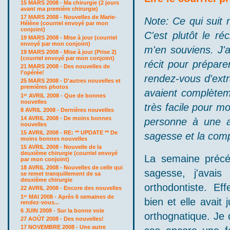
15 MARS 2008 - Ma chirurgie (2 jours
avant ma première chirurgie)
17 MARS 2008 - Nouvelles de Marie-
Note: Ce qui suit 
Hélène (courriel envoyé par mon
conjoint)
C'est plutôt le ré
19 MARS 2008 - Mise à jour (courriel
envoyé par mon conjoint)
m'en souviens. J'
19 MARS 2008 - Mise à jour (Prise 2)
(courriel envoyé par mon conjoint)
récit pour prépare
21 MARS 2008 - Des nouvelles de
l'opérée!
rendez-vous d'extr
25 MARS 2008 - D'autres nouvelles et
premières photos
avaient complèteme
1
AVRIL 2008 - Que de bonnes
er
nouvelles
très facile pour mo
8 AVRIL 2008 - Dernières nouvelles
14 AVRIL 2008 - De moins bonnes
personne à une 
nouvelles
15 AVRIL 2008 - RE: ** UPDATE ** De
sagesse et la compl
moins bonnes nouvelles
15 AVRIL 2008 - Nouvelle de la
deuxième chirurgie (courriel envoyé
La semaine précé
par mon conjoint)
18 AVRIL 2008 - Nouvelles de celle qui
sagesse, j'avai
se remet tranquillement de sa
deuxième chirurgie
orthodontiste. Ef
22 AVRIL 2008 - Encore des nouvelles
1
MAI 2008 - Après 6 semaines de
er
bien et elle avait
rendez-vous...
6 JUIN 2008 - Sur la bonne voie
orthognatique. Je 
27 AOÛT 2008 - Des nouvelles!
17 NOVEMBRE 2008 - Une autre