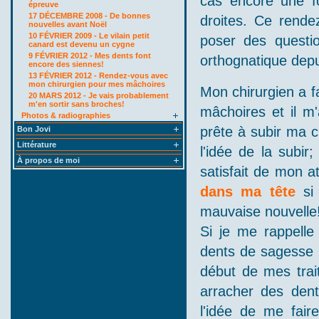
cas encore une f
épreuve
17 DÉCEMBRE 2008 - De bonnes
droites. Ce rend
nouvelles avant Noël
10 FÉVRIER 2009 - Le vilain petit
poser des questi
canard est devenu un cygne
9 FÉVRIER 2012 - Mes dents font
orthognatique depu
encore des siennes!
13 FÉVRIER 2012 - Rendez-vous avec
mon chirurgien pour mes mâchoires
Mon chirurgien a f
20 MARS 2012 - Je vais probablement
m'en sortir sans broches!
mâchoires et il m'
Photos & radiographies
prête à subir ma c
Bon Jovi
Littérature
l'idée de la subir
À propos de moi
satisfait de mon at
dans ma tête
si 
mauvaise nouvelle! 
Si je me rappelle
dents de sagesse 
début de mes trai
arracher des dent
l'idée de me fair