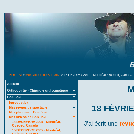
B
Bon Jovi
>
Mes vidéos de Bon Jovi
> 18 FÉVRIER 2011 - Montréal, Québec, Canada
Accueil
M
Orthodontie - Chirurgie orthognatique
Bon Jovi
Introduction
18 FÉVRIE
Mes revues de spectacle
Mes photos de Bon Jovi
Mes vidéos de Bon Jovi
14 DÉCEMBRE 2005 - Montréal,
J'ai écrit une
revue
Québec, Canada
15 DÉCEMBRE 2005 - Montréal,
Québec, Canada