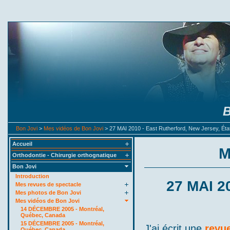
B
Bon Jovi
>
Mes vidéos de Bon Jovi
> 27 MAI 2010 - East Rutherford, New Jersey, Éta
Accueil
M
Orthodontie - Chirurgie orthognatique
Bon Jovi
Introduction
27 MAI 20
Mes revues de spectacle
Mes photos de Bon Jovi
Mes vidéos de Bon Jovi
14 DÉCEMBRE 2005 - Montréal,
Québec, Canada
15 DÉCEMBRE 2005 - Montréal,
J'ai écrit une
revue
Québec, Canada