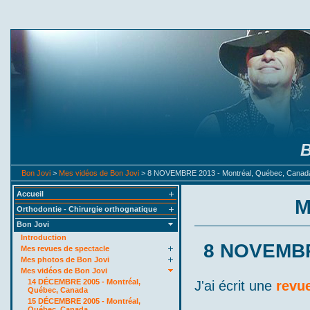
B
Bon Jovi
>
Mes vidéos de Bon Jovi
> 8 NOVEMBRE 2013 - Montréal, Québec, Canad
Accueil
M
Orthodontie - Chirurgie orthognatique
Bon Jovi
Introduction
8 NOVEMBRE
Mes revues de spectacle
Mes photos de Bon Jovi
Mes vidéos de Bon Jovi
14 DÉCEMBRE 2005 - Montréal,
J'ai écrit une
revue
Québec, Canada
15 DÉCEMBRE 2005 - Montréal,
Québec, Canada